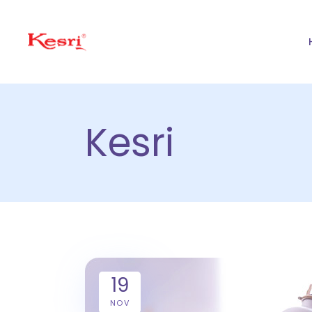
Kesri
19
NOV