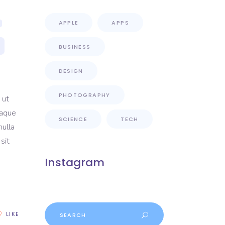
APPLE
APPS
BUSINESS
DESIGN
PHOTOGRAPHY
 ut
eaque
SCIENCE
TECH
nulla
sit
Instagram
LIKE