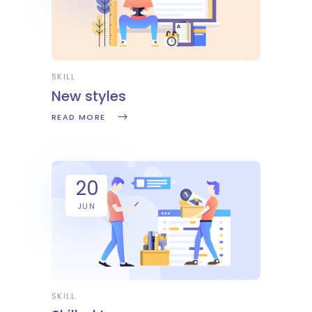
SKILL
New styles
READ MORE
20
JUN
SKILL