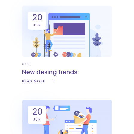
20
JUN
SKILL
New desing trends
READ MORE
20
JUN