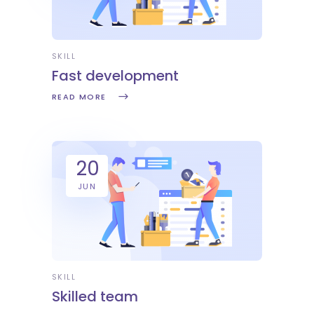
SKILL
Fast development
READ MORE
20
JUN
SKILL
Skilled team